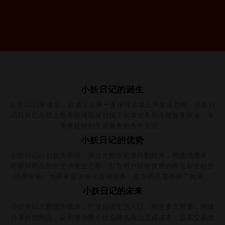
小妖日记的诞生
公司2015年成立，自成立以来一直保持迅猛上升发展趋势，小妖日
记目前已从线上电商领域延展到线下实体业务和金融服务领域，未
来将延伸到生活服务的各个层面。
小妖日记的优势
小妖日记以创新为驱动，通过大数据精准匹配技术，构建消费者、
商家和商品的社交消费生态圈。引导用户获得优质的商品和更好的
消费体验。为商家提供精准营销服务，提升商品服务推广效果。
小妖日记的未来
小妖将以大数据为载体，打造超级生活入口，融合多方资源，构建
分享价值网路。从而推动整个社会降低商业流通成本，提高交易效